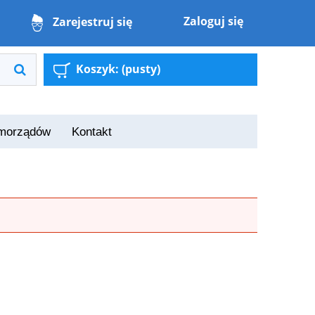
Zaloguj się
Zarejestruj się
Koszyk:
(pusty)
amorządów
Kontakt