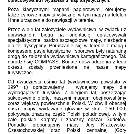
opracowywaniu i wydawaniu map turystycznych.
Poza klasycznymi mapami papierowymi, oferujemy
także cyfrowe mapy turystyczne, w tym mapy na telefon
i inne urządzenia do nawigacji w terenie.
Przez wiele lat założyciele wydawnictwa, w związku z
uprawianiem biegu na orientację, opracowywali
specjalistyczne, bardzo szczegółowe mapy, niezbędne
dla tej dyscypliny. Poruszanie się w terenie z mapą i
kompasem, pasje turystyczne i sportowe były naturalną
drogą do założenia wydawnictwa kartograficznego. Tak
narodził się COMPASS. Bogate doświadczenia z tego
okresu zostały przeniesione na nasze mapy
turystyczne.
Od dwudziestu ośmiu lat (wydawnictwo powstało w
1997 r.) opracowujemy i wydajemy mapy dla
wymagających turystów. Z biegiem lat, poszerzając
sukcesywnie ofertę, naszymi mapami obejmowaliśmy
coraz większą powierzchnię Polski. W chwili obecnej
nasze mapy, wydawane głównie w skali 1:50 000,
pokrywają znaczną część Polski południowej, w tym
całe polskie Karpaty i znaczny obszar Sudetów.
Ponadto proponujemy mapy Jury Krakowsko-
Częstochowskiej oraz Polski centralnej (Góry