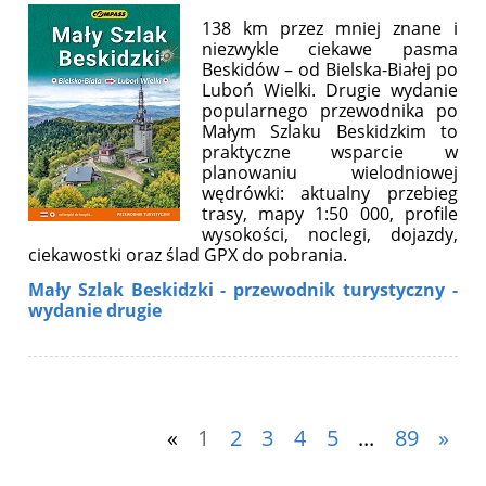
138 km przez mniej znane i
niezwykle ciekawe pasma
Beskidów – od Bielska-Białej po
Luboń Wielki. Drugie wydanie
popularnego przewodnika po
Małym Szlaku Beskidzkim to
praktyczne wsparcie w
planowaniu wielodniowej
wędrówki: aktualny przebieg
trasy, mapy 1:50 000, profile
wysokości, noclegi, dojazdy,
ciekawostki oraz ślad GPX do pobrania.
Mały Szlak Beskidzki - przewodnik turystyczny -
wydanie drugie
«
1
2
3
4
5
...
89
»