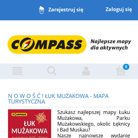
Zaloguj się
Zarejestruj się
N O W O Ś Ć ! ŁUK MUŻAKOWA - MAPA
TURYSTYCZNA
Szukasz najlepszej mapy Łuku
Mużakowa, Parku
Mużakowskiego, okolic Łęknicy
i Bad Muskau?
Nasze najnowsze wydanie