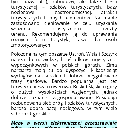
tym nazw ulic), zabudowy, ale także treści
turystycznej – szlaków turystycznych, bazy
noclegowej i gastronomicznej, atrakcji
turystycznych i innych elementów.
Na mapie
zastosowano cieniowanie w celu uzyskania
wrażenia plastyczności rzeźby
terenu. Rekomendujemy ją do uprawiania
różnych form turystyki, także dla osób
zmotoryzowanych.
Położone na tym obszarze Ustroń, Wisła i Szczyrk
należą do największych ośrodków turystyczno-
wypoczynkowych w polskich górach. Zimą
narciarze mają tu do dyspozycji kilkadziesiąt
wyciągów narciarskich i dobrze przygotowane
trasy zjazdowe. Bardzo popularna jest też
turystyka piesza i rowerowa. Beskid Śląski to góry
o dużych wysokościach względnych, jednak
dobrze poznane i zagospodarowane. Posiadają
rozbudowaną sieć dróg i szlaków turystycznych,
bardzo dobrą bazę noclegową, w tym wiele
schronisk górskich.
Mapy w wersji elektronicznej przedstawiają