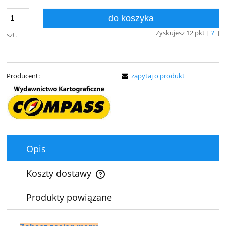
do koszyka
Zyskujesz
12
pkt [
?
]
szt.
Producent:
zapytaj o produkt
Opis
Koszty dostawy
Cena nie zawiera ewentualnych kosztów płatności
Produkty powiązane