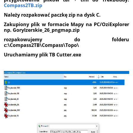
Compass2TB.zip
Należy rozpakować paczkę zip na dysk C.
Zakupiony plik w formacie
Mapy na PC/OziExplorer
np.
GoryIzerskie_26_pngmap.zip
rozpakowujemy do folderu
c:\Compass2TB\Compass\Topo\
Uruchamiamy plik TB Cutter.exe