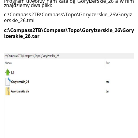
Program utworzy nam katalog GoryIzerskie_26 a w nim
znajdziemy dwa pliki:
c:\Compass2TB\Compass\Topo\GoryIzerskie_26\GoryIz
erskie_26.tmi
c:\Compass2TB\Compass\Topo\GoryIzerskie_26\Gory
Izerskie_26.tar