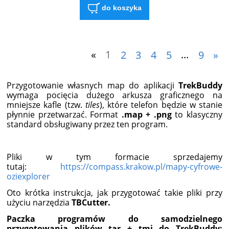
do koszyka
«
1
2
3
4
5
...
9
»
Przygotowanie własnych map do aplikacji
TrekBuddy
wymaga pocięcia dużego arkusza graficznego na
mniejsze kafle (tzw.
tiles
), które telefon będzie w stanie
płynnie przetwarzać. Format
.map + .png
to klasyczny
standard obsługiwany przez ten program.
Pliki w tym formacie sprzedajemy
tutaj:
https://compass.krakow.pl/mapy-cyfrowe-
oziexplorer
Oto krótka instrukcja, jak przygotować takie pliki przy
użyciu narzędzia
TBCutter.
Paczka programów do samodzielnego
przygotowania plików tar + tmi do TrekBuddy: