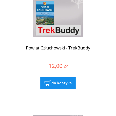
Powiat Człuchowski - TrekBuddy
12,00 zł
do koszyka