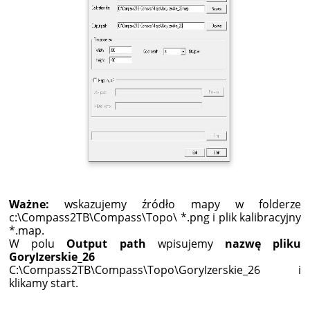
Ważne:
wskazujemy źródło mapy w folderze
c:\Compass2TB\Compass\Topo\ *.png i plik kalibracyjny
*.map.
W polu
Output path
wpisujemy
nazwę pliku
GoryIzerskie_26
C:\Compass2TB\Compass\Topo\GoryIzerskie_26 i
klikamy start.