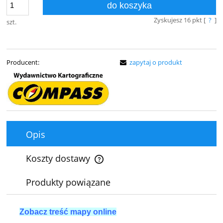
do koszyka
Zyskujesz
16
pkt [
?
]
szt.
Producent:
zapytaj o produkt
Opis
Koszty dostawy
Cena nie zawiera ewentualnych kosztów płatności
Produkty powiązane
Zobacz treść mapy online