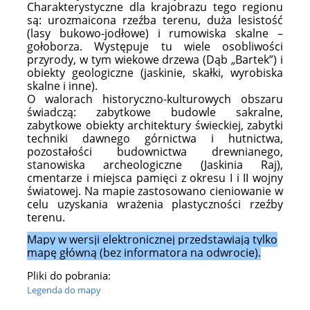
Charakterystyczne dla krajobrazu tego regionu
są: urozmaicona rzeźba terenu, duża lesistość
(lasy bukowo-jodłowe) i rumowiska skalne –
gołoborza. Występuje tu wiele osobliwości
przyrody, w tym wiekowe drzewa (Dąb „Bartek”) i
obiekty geologiczne (jaskinie, skałki, wyrobiska
skalne i inne).
O walorach historyczno-kulturowych obszaru
świadczą: zabytkowe budowle sakralne,
zabytkowe obiekty architektury świeckiej, zabytki
techniki dawnego górnictwa i hutnictwa,
pozostałości budownictwa drewnianego,
stanowiska archeologiczne (Jaskinia Raj),
cmentarze i miejsca pamięci z okresu I i II wojny
światowej.
Na mapie zastosowano cieniowanie w
celu uzyskania wrażenia plastyczności rzeźby
terenu.
Mapy w wersji elektronicznej przedstawiają tylko
mapę główną (bez informatora na odwrocie).
Pliki do pobrania:
Legenda do mapy