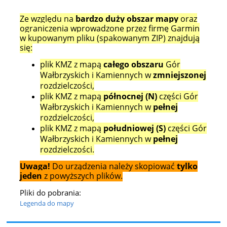
Ze względu na
bardzo duży obszar mapy
oraz
ograniczenia wprowadzone przez firmę Garmin
w kupowanym pliku (spakowanym ZIP) znajdują
się:
plik KMZ z mapą
całego obszaru
Gór
Wałbrzyskich i Kamiennych w
zmniejszonej
rozdzielczości,
plik KMZ z mapą
północnej (N)
części Gór
Wałbrzyskich i Kamiennych w
pełnej
rozdzielczości,
plik KMZ z mapą
południowej (S)
części Gór
Wałbrzyskich i Kamiennych w
pełnej
rozdzielczości.
Uwaga!
Do urządzenia należy skopiować
tylko
jeden
z powyższych plików.
Pliki do pobrania:
Legenda do mapy