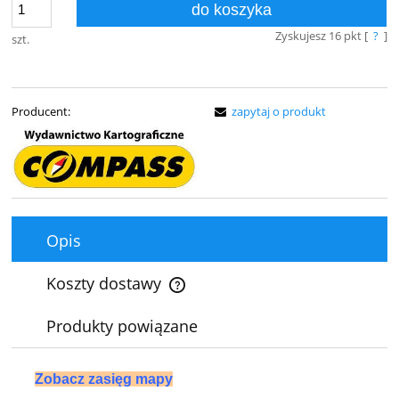
do koszyka
Zyskujesz
16
pkt [
?
]
szt.
Producent:
zapytaj o produkt
Opis
Koszty dostawy
Cena nie zawiera ewentualnych kosztów płatności
Produkty powiązane
Zobacz zasięg mapy