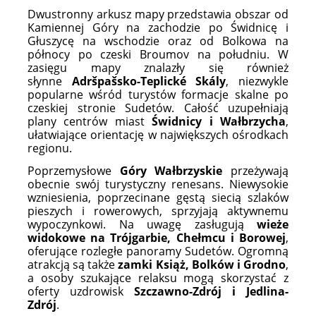
Dwustronny arkusz mapy przedstawia obszar od
Kamiennej Góry na zachodzie po Świdnicę i
Głuszycę na wschodzie oraz od Bolkowa na
północy po czeski Broumov na południu. W
zasięgu mapy znalazły się również
słynne
Adršpašsko-Teplické Skály
, niezwykle
popularne wśród turystów formacje skalne po
czeskiej stronie Sudetów. Całość uzupełniają
plany centrów miast
Świdnicy i Wałbrzycha
,
ułatwiające orientację w największych ośrodkach
regionu.
Poprzemysłowe
Góry Wałbrzyskie
przeżywają
obecnie swój turystyczny renesans. Niewysokie
wzniesienia, poprzecinane gęstą siecią szlaków
pieszych i rowerowych, sprzyjają aktywnemu
wypoczynkowi. Na uwagę zasługują
wieże
widokowe na Trójgarbie, Chełmcu i Borowej
,
oferujące rozległe panoramy Sudetów. Ogromną
atrakcją są także
zamki Książ, Bolków i Grodno
,
a osoby szukające relaksu mogą skorzystać z
oferty uzdrowisk
Szczawno-Zdrój i Jedlina-
Zdrój
.