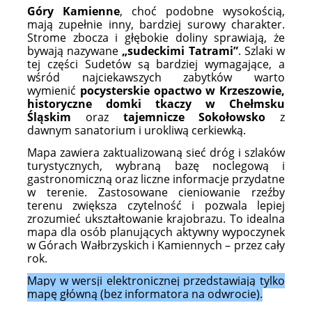
Góry Kamienne
, choć podobne wysokością,
mają zupełnie inny, bardziej surowy charakter.
Strome zbocza i głębokie doliny sprawiają, że
bywają nazywane
„sudeckimi Tatrami”
. Szlaki w
tej części Sudetów są bardziej wymagające, a
wśród najciekawszych zabytków warto
wymienić
pocysterskie opactwo w Krzeszowie,
historyczne domki tkaczy w Chełmsku
Śląskim
oraz
tajemnicze Sokołowsko
z
dawnym sanatorium i urokliwą cerkiewką.
Mapa zawiera zaktualizowaną sieć dróg i szlaków
turystycznych, wybraną bazę noclegową i
gastronomiczną oraz liczne informacje przydatne
w terenie. Zastosowane cieniowanie rzeźby
terenu zwiększa czytelność i pozwala lepiej
zrozumieć ukształtowanie krajobrazu. To idealna
mapa dla osób planujących aktywny wypoczynek
w Górach Wałbrzyskich i Kamiennych – przez cały
rok.
Mapy w wersji elektronicznej przedstawiają tylko
mapę główną (bez informatora na odwrocie).