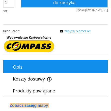
do koszyka
Zyskujesz
16
pkt [
?
]
szt.
Producent:
zapytaj o produkt
Opis
Koszty dostawy
Cena nie zawiera ewentualnych kosztów płatności
Produkty powiązane
Zobacz zasięg mapy