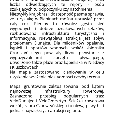
liczba odwiedzających te rejony - osób
szukających tu odpoczynku czy natchnienia.
Niezwykły krajobraz i dostępność pasma sprawia,
że turystykę w Pieninach można uprawiać przez
cały rok. Pieniny to również gęsta sieć
wygodnych i dobrze oznakowanych szlaków,
rozbudowana infrastruktura turystyczna i
informacyjna. Niewątpliwą atrakcją jest spływ
przełomem Dunajca. Dla miłośników opalania,
kąpieli i sportów wodnych wokół zbiornika
Czorsztyńskiego powstały liczne przystanie z
wypożyczalniami sprzętu pływającego,
utworzono także plaże oraz kąpieliska w Niedzicy
i Kluszkowcach.
Na mapie zastosowano cieniowanie w celu
uzyskania wrażenia plastyczności rzeźby terenu.
Mapa gruntownie zaktualizowana pod kątem
najnowszej infrastruktury rowerowej.
Zaznaczono przebieg popularnych tras:
VeloDunajec i VeloCzorsztyn. Ścieżka rowerowa
wokół Jeziora Czorsztyńskiego to niewątpliwy hit i
jedna z największych atrakcji regionu.