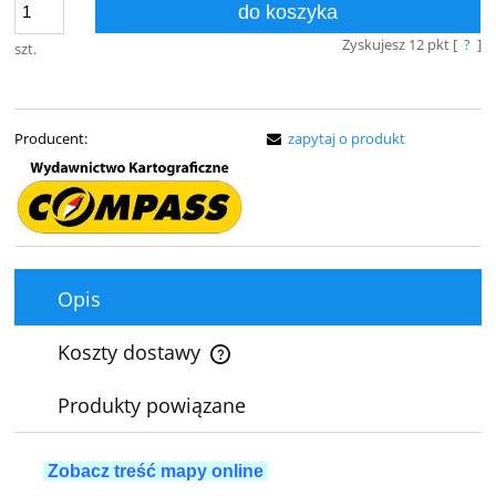
do koszyka
Zyskujesz
12
pkt [
?
]
szt.
Producent:
zapytaj o produkt
Opis
Koszty dostawy
Cena nie zawiera ewentualnych kosztów płatności
Produkty powiązane
Zobacz treść mapy online