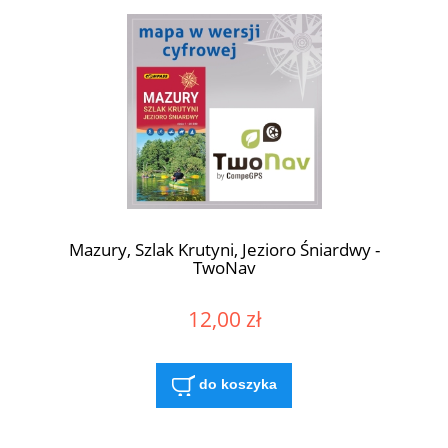
Mazury, Szlak Krutyni, Jezioro Śniardwy -
TwoNav
12,00 zł
do koszyka