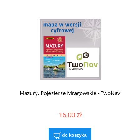
Mazury. Pojezierze Mrągowskie - TwoNav
16,00 zł
do koszyka