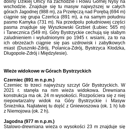
doliny Dzikiej Orlicy na zachodzie i Rowu Górnej Nysy na
wschodzie. Znajduje się tu masyw najwyższej w całych
górach Jagodnej (988 m), za Przełęczą nad Porębą (694 m)
ciągnie się grupa Czerńca (891 m),
a na samym południu
pasmo Kamyka (731 m). Na przedpolu południowej części
pasma znajduje się Wyszkowski Grzbiet (Łubiec 565 m)
i Tanecznica (549 m). Góry Bystrzyckie cechują się słabym
zaludnieniem i wyludnionymi po 1945 r. wsiami, za to na
ich obrzeżach ciągnie się pas uzdrowisk i zabytkowych
miast (Duszniki-Zdrój, Polanica-Zdrój, Bystrzyca Kłodzka,
Długopole-Zdrój i Międzylesie).
Wieże widokowe w Górach Bystrzyckich
Czerniec (891 m n.p.m.)
Czerniec to trzeci najwyższy szczyt Gór Bystrzyckich. W
2021 r. stanęła na nim wieża widokowa. Drewniana
konstrukcja ma ok. 24 m wysokości. Rozpościera się z niej
niepowtarzalny widok na Góry Bystrzyckie i Masyw
Śnieżnika. Najłatwiej tu dojść z Gniewoszowa (ok. 1 h) lub
z Niemojowa (ok. 2 h).
Jagodna (977 m n.p.m.)
Stalowo-drewniana wieża o wysokości 23 m znajduje się