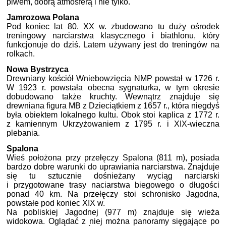
piwem, dobrą atmosferą i nie tylko.
Jamrozowa Polana
Pod koniec lat 80. XX w. zbudowano tu duży ośrodek
treningowy narciarstwa klasycznego i biathlonu, który
funkcjonuje do dziś. Latem używany jest do treningów na
rolkach.
Nowa Bystrzyca
Drewniany kościół Wniebowzięcia NMP powstał w 1726 r.
W 1923 r. powstała obecna sygnaturka, w tym okresie
dobudowano także kruchty. Wewnątrz znajduje się
drewniana figura MB z Dzieciątkiem z 1657 r., która niegdyś
była obiektem lokalnego kultu. Obok stoi kaplica z 1772 r.
z kamiennym Ukrzyżowaniem z 1795 r. i XIX-wieczna
plebania.
Spalona
Wieś położona przy przełęczy Spalona (811 m), posiada
bardzo dobre warunki do uprawiania narciarstwa. Znajduje
się tu sztucznie dośnieżany wyciąg narciarski
i przygotowane trasy naciarstwa biegowego o długości
ponad 40 km. Na przełęczy stoi schronisko Jagodna,
powstałe pod koniec XIX w.
Na pobliskiej Jagodnej (977 m) znajduje się wieża
widokowa. Oglądać z niej można panoramy sięgające po