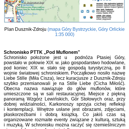
Plan Dusznik-Zdroju
(mapa Góry Bystrzyckie, Góry Orlickie
1:35 000)
Schronisko PTTK „Pod Muflonem”
Schronisko położone jest u podnóża Ptasiej Góry,
powstało w połowie XIX w. jako gospodarstwo hodowlane,
pod koniec XIX w. stało się gospodą turystyczną, po II
wojnie światowej schroniskiem. Początkowo nosiło nazwę
Liebe Stille (Miła Cisza), lecz kuracjusze z Dusznik-Zdroju
szybko przemianowali je na Stille Liebe (Cicha Miłość).
Obecna nazwa nawiązuje do głów muflonów, które
umieszczone są w sali restauracyjnej. Miejsce z piękną
panoramą Wzgórz Lewińskich, Gór Stołowych oraz, przy
dobrej widzialności, Karkonoszy sprzyja cichej refleksji
i kontemplacji. Wnętrze usłane jest obrazami, zdjęciami,
płaskorzeźbami i dobrą książką. Co jakiś czas są
organizowane rozmaite eventy związane z kulturą, sztuką
i muzyką. W schronisku można raczyć się rzemieślniczym