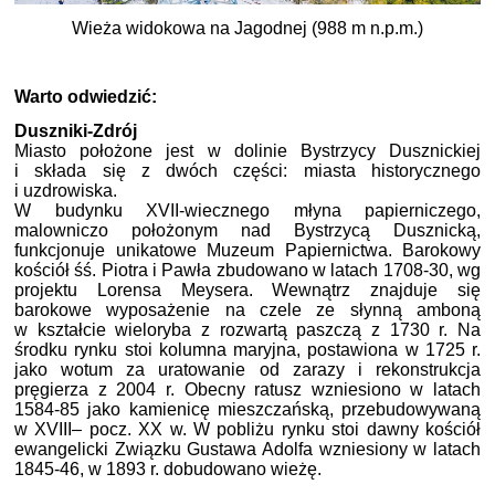
Wieża widokowa na Jagodnej (988 m n.p.m.)
Warto odwiedzić:
Duszniki-Zdrój
Miasto położone jest w dolinie Bystrzycy Dusznickiej
i składa się z dwóch części: miasta historycznego
i uzdrowiska.
W budynku XVII-wiecznego młyna papierniczego,
malowniczo położonym nad Bystrzycą Dusznicką,
funkcjonuje unikatowe Muzeum Papiernictwa. Barokowy
kościół śś. Piotra i Pawła zbudowano w latach 1708-30, wg
projektu Lorensa Meysera. Wewnątrz znajduje się
barokowe wyposażenie na czele ze słynną amboną
w kształcie wieloryba z rozwartą paszczą z 1730 r. Na
środku rynku stoi kolumna maryjna, postawiona w 1725 r.
jako wotum za uratowanie od zarazy i rekonstrukcja
pręgierza z 2004 r. Obecny ratusz wzniesiono w latach
1584-85 jako kamienicę mieszczańską, przebudowywaną
w XVIII– pocz. XX w. W pobliżu rynku stoi dawny kościół
ewangelicki Związku Gustawa Adolfa wzniesiony w latach
1845-46, w 1893 r. dobudowano wieżę.