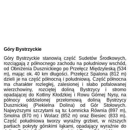
Góry Bystrzyckie
Góry Bystrzyckie stanowią część Sudetów Środkowych,
rozciągają z północnego zachodu na południowy wschód,
od Obniżenia Dusznickiego po Przełęcz Międzyleską (534
m), mając ok. 40 km długości. Przełęcz Spalona (812 m)
dzieli je na część północną i południową. Część północna
ma charakter rozległej, zalesionej i słabo pofalowanej
wierzchowiny, rozciętej doliną Bystrzycy i stromo
opadającej do Kotliny Kłodzkiej i Rowu Górnej Nysy, na
północy oddzielonej przełomową doliną Bystrzycy
Dusznickiej (Piekielna Dolina) od Gór Stołowych.
Najwyższymi szczytami są tu: Łomnicka Równia (897 m),
Smolna (870 m)
i Wolarz (852 m) oraz Biesiec (833 m).
Część południowa tworzy wyraźny grzbiet, w niższych
partiach pokryty górskimi łąkami, opadający wyraźnie do